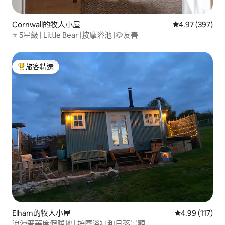
Cornwall的牧人小屋
從 397 則評價
4.97 (397)
⭐️ 5星級 | Little Bear |按摩浴池 |🐶友善
旅客精選
旅客精選榜首
Elham的牧人小屋
從 117 則評價
4.99 (117)
浪漫奢華度假勝地 | 按摩浴缸和日落景觀