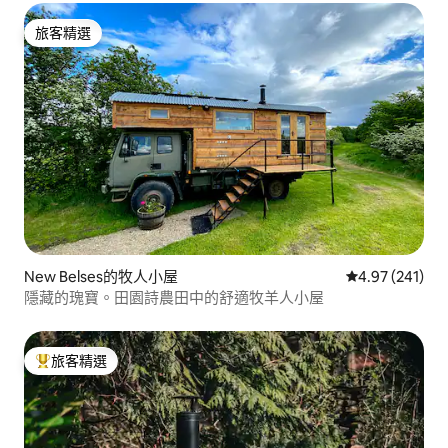
旅客精選
旅客精選
New Belses的牧人小屋
從 241 則評價
4.97 (241)
隱藏的瑰寶。田園詩農田中的舒適牧羊人小屋
旅客精選
旅客精選榜首