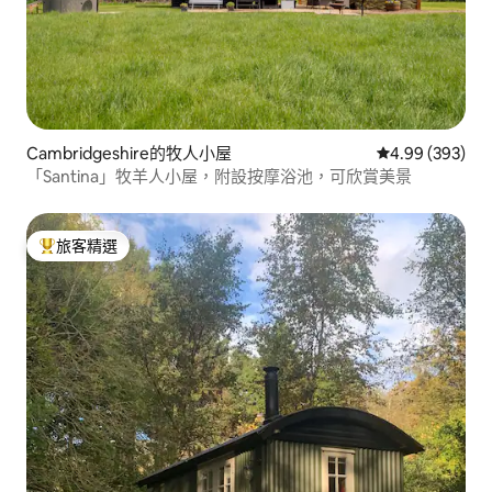
Cambridgeshire的牧人小屋
從 393 則評價
4.99 (393)
「Santina」牧羊人小屋，附設按摩浴池，可欣賞美景
旅客精選
旅客精選榜首