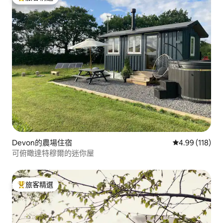
旅客精選榜首
Devon的農場住宿
從 118 則評價
4.99 (118)
可俯瞰達特穆爾的迷你屋
旅客精選
旅客精選榜首