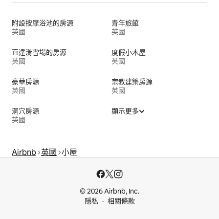
附設按摩浴池的房源
青年旅館
英國
英國
直達滑雪場的房源
度假小木屋
英國
英國
豪華房源
宗教建築房源
英國
英國
洞穴房源
顯示更多
英國
Airbnb
英國
小屋
© 2026 Airbnb, Inc.
隱私
相關條款