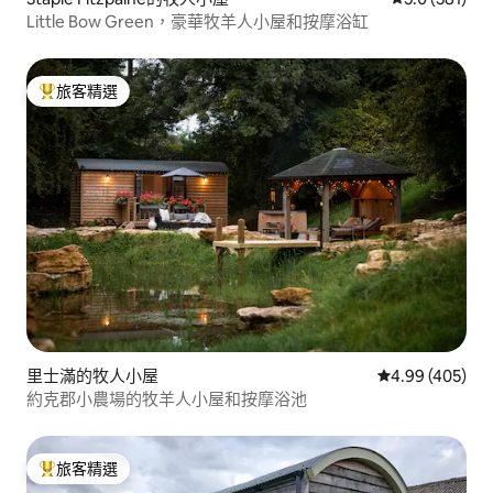
Little Bow Green，豪華牧羊人小屋和按摩浴缸
旅客精選
旅客精選榜首
里士滿的牧人小屋
從 405 則評價
4.99 (405)
約克郡小農場的牧羊人小屋和按摩浴池
旅客精選
旅客精選榜首