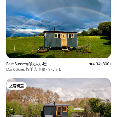
East Sussex的牧人小屋
從 300 則評價
4.94 (300)
Dark Skies 牧羊人小屋 - Skylark
旅客精選
旅客精選