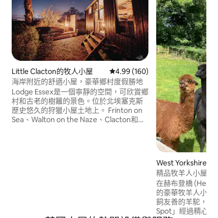
Little Clacton的牧人小屋
從 160 則評價中獲得 4.99 的平
4.99 (160)
海岸附近的舒適小屋，豪華鄉村度假勝地
Lodge Essex是一個寧靜的空間，可欣賞鄉
村和古老的樹籬的景色。位於北埃塞克斯
歷史悠久的狩獵小屋土地上。 Frinton on
Sea、Walton on the Naze、Clacton和
Holland on Sea的海灘都在15分鐘車程內。
Manningtree、Dedham Vale、
Wivenhoe、Colchester都在30分鐘內。
步行即可抵達當地的 Thorpe Le Soken 村
West Yorkshir
莊，有 3 間酒吧。 從配有豪華亞麻寢具的
精品牧羊人小屋與
雙人床上醒來，欣賞美麗的鄉村景觀。
在赫布登橋 (Hebde
的豪華牧羊人小屋
飼友善的羊駝，展開您的
Spot」經過精心