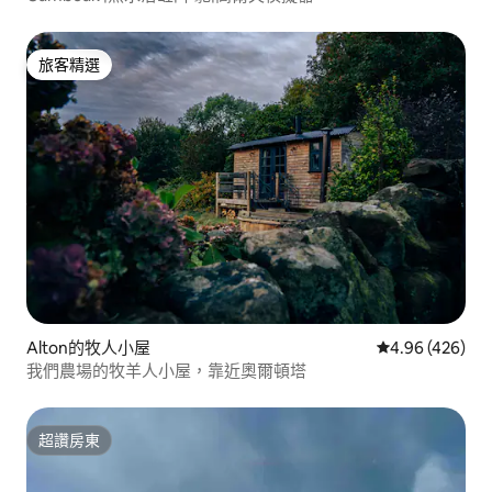
旅客精選
旅客精選
Alton的牧人小屋
從 426 則評價
4.96 (426)
我們農場的牧羊人小屋，靠近奧爾頓塔
超讚房東
超讚房東