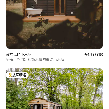
薩福克的小木屋
從 316 則評價
4.93 (316)
配備戶外浴缸和燃木爐的舒適小木屋
旅客精選
旅客精選榜首