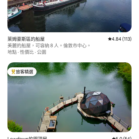
萊姆豪斯區的船屋
從 113 則評價
4.84 (113)
美麗的船屋，可容納 8 人。倫敦市中心。
地點
·
性價比
·
公園
旅客精選
旅客精選榜首
Lewdown的圓頂屋
從 54 則評
5.0 (54)