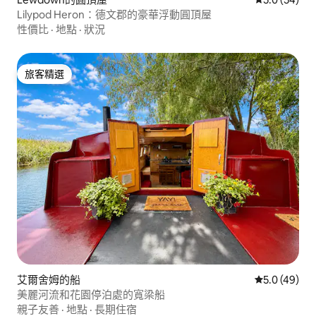
Lilypod Heron：德文郡的豪華浮動圓頂屋​
性價比
·
地點
·
狀況
旅客精選
旅客精選
艾爾舍姆的船
從 49 則評
5.0 (49)
美麗河流和花園停泊處的寬梁船
親子友善
·
地點
·
長期住宿