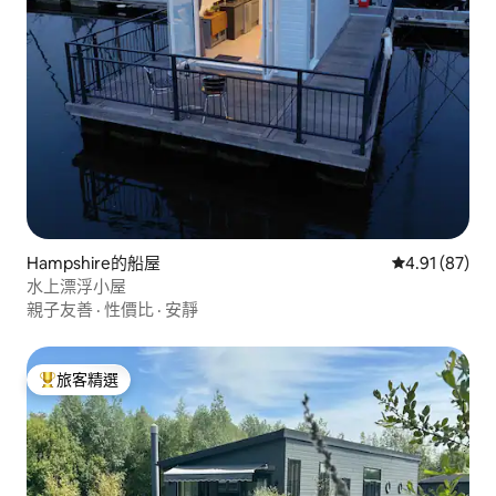
Hampshire的船屋
從 87 則評價
4.91 (87)
水上漂浮小屋
親子友善
·
性價比
·
安靜
旅客精選
旅客精選榜首