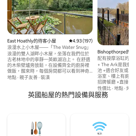
East Hoathly的待客小屋
從 197 則評價中獲得 4.93 的平
4.93 (197)
浪漫水上小木屋——「The Water Snug」
Bishopthorpe的
浪漫的雙人湖畔小木屋，坐落在我們位於
配有按摩浴缸的Ark H
古老林地中的寧靜一英畝湖泊上。 在舒適
+ The Ark是
的木柴壁爐旁放鬆，在設備齊全的廚房裡
池 +適合好友或家人入住 + 3 間臥室、2 間
做飯，醒來時，每個房間都可以看到神奇
浴室、樓上有廁所 + Bosun's 是我們現場的
的湖景。 春天，你可以欣賞林地中的風信
地點
·
親子友善
·
裝潢
招牌餐廳 +直接在船邊有免費停車位 +所有
子和精緻的花朵；夏天，湖面上漫長的黃
房間配備智慧電視
金色夕陽綿延不絕；秋天，樹木染上了豐
性價比
·
地點
·
烤肉
英國船屋的熱門設備與服務
WiFi +美妙的鄉村河流位置，配有防風雨吊
富而鮮豔的色彩。 走出門外，就能聽到水
艙和座位 + Riverfront Cafe Bar出售早餐
面輕柔的漣漪聲、觀賞野生動物，或是前
三明治和小吃 +開車前往約克市中心需10-
往東霍斯利村 (East Hoathly village)，那裡
15分鐘 +步行5分鐘即可抵達當地酒吧和商
的咖啡館、商店和酒吧距離這裡只有幾分
店
鐘路程。