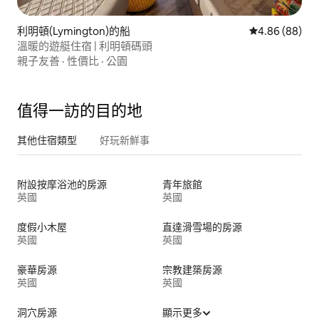
利明頓(Lymington)的船
從 88 則評價
4.86 (88)
溫暖的遊艇住宿 | 利明頓碼頭
親子友善
·
性價比
·
公園
值得一訪的目的地
其他住宿類型
好玩新鮮事
附設按摩浴池的房源
青年旅館
英國
英國
度假小木屋
直達滑雪場的房源
英國
英國
豪華房源
宗教建築房源
英國
英國
洞穴房源
顯示更多