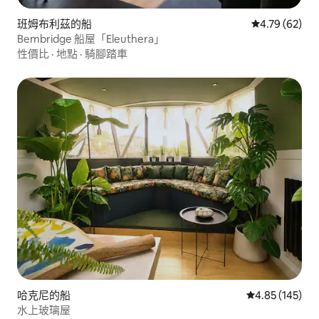
班姆布利茲的船
從 62 則評價
4.79 (62)
Bembridge 船屋「Eleuthera」
性價比
·
地點
·
騎腳踏車
哈克尼的船
從 145 則評價
4.85 (145)
水上玻璃屋