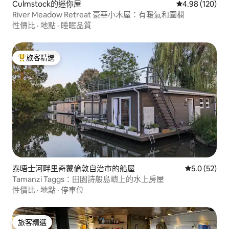
Culmstock的迷你屋
從 120 則評價
4.98 (120)
River Meadow Retreat 豪華小木屋：有暖氣和圍欄
性價比
·
地點
·
睡眠品質
旅客精選
旅客精選榜首
泰晤士河畔里奇蒙倫敦自治市的船屋
從 52 則評
5.0 (52)
Tamanzi Taggs：田園詩般島嶼上的水上房屋
性價比
·
地點
·
停車位
旅客精選
旅客精選