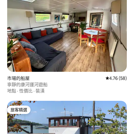
市場的船屋
從 58 則評價
4.76 (58)
寧靜的康河運河遊船
地點
·
性價比
·
裝潢
旅客精選
旅客精選