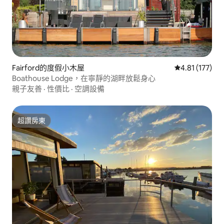
Fairford的度假小木屋
從 177 則評價
4.81 (177)
Boathouse Lodge，在寧靜的湖畔放鬆身心
親子友善
·
性價比
·
空調設備
超讚房東
超讚房東