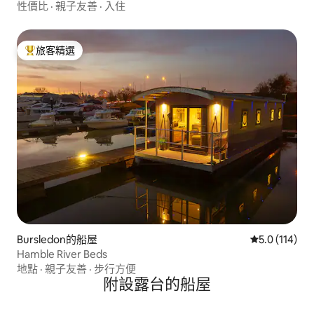
性價比
·
親子友善
·
入住
旅客精選
旅客精選榜首
Bursledon的船屋
從 114 則評
5.0 (114)
Hamble River Beds
地點
·
親子友善
·
步行方便
附設露台的船屋