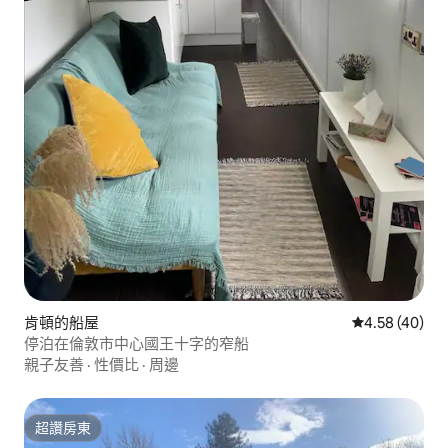
肯頓的船屋
從 40 則評價
4.58 (40)
停泊在倫敦市中心國王十字的窄船
親子友善
·
性價比
·
周邊
超讚房東
超讚房東