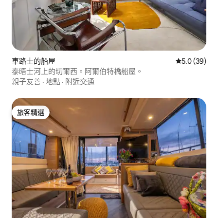
車路士的船屋
從 39 則評
5.0 (39)
泰晤士河上的切爾西。阿爾伯特橋船屋。
親子友善
·
地點
·
附近交通
旅客精選
旅客精選