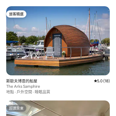
旅客精選
旅客精選
斯歐夫博恩的船屋
從 18 則評
5.0 (18)
The Arks Samphire
地點
·
戶外空間
·
睡眠品質
超讚房東
超讚房東