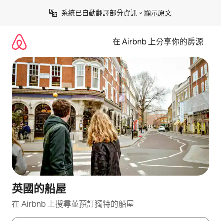
略
系統已自動翻譯部分資訊。
顯示原文
過
以
前
在 Airbnb 上分享你的房源
往
內
容
英國的船屋
在 Airbnb 上搜尋並預訂獨特的船屋