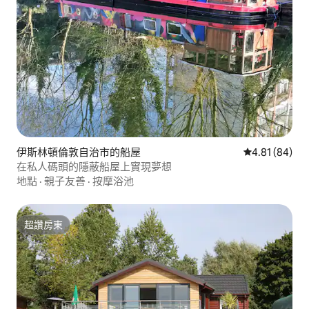
伊斯林頓倫敦自治市的船屋
從 84 則評價
4.81 (84)
在私人碼頭的隱蔽船屋上實現夢想
地點
·
親子友善
·
按摩浴池
超讚房東
超讚房東