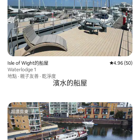
Isle of Wight的船屋
從 50 則評價
4.96 (50)
Waterlodge 1
地點
·
親子友善
·
乾淨度
濱水的船屋
超讚房東
超讚房東