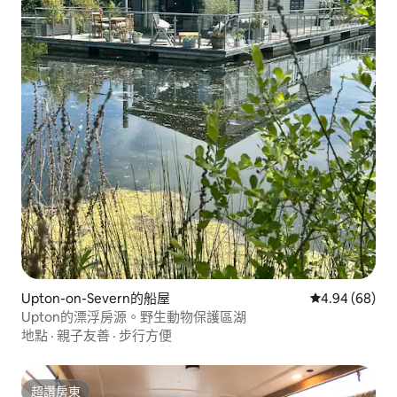
Upton-on-Severn的船屋
從 68 則評價
4.94 (68)
Upton的漂浮房源。野生動物保護區湖
地點
·
親子友善
·
步行方便
超讚房東