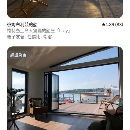
班姆布利茲的船
從 83 則評價
4.89 (83)
懷特島上令人驚豔的船屋「Islay」
親子友善
·
性價比
·
衛浴
超讚房東
超讚房東