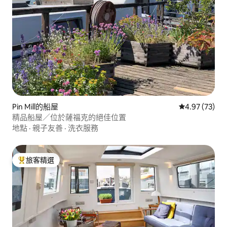
Pin Mill的船屋
從 73 則評價
4.97 (73)
精品船屋／位於薩福克的絕佳位置
地點
·
親子友善
·
洗衣服務
旅客精選
旅客精選榜首