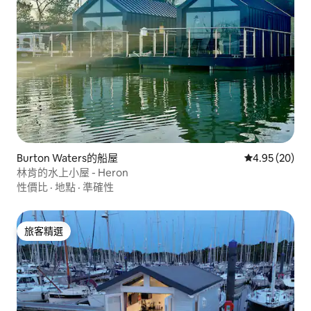
Burton Waters的船屋
從 20 則評價
4.95 (20)
林肯的水上小屋 - Heron
性價比
·
地點
·
準確性
旅客精選
旅客精選