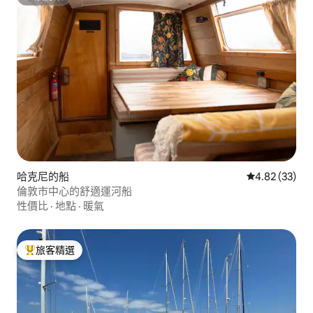
超讚房東
哈克尼的船
從 33 則評價
4.82 (33)
倫敦市中心的舒適運河船
性價比
·
地點
·
暖氣
旅客精選
旅客精選榜首