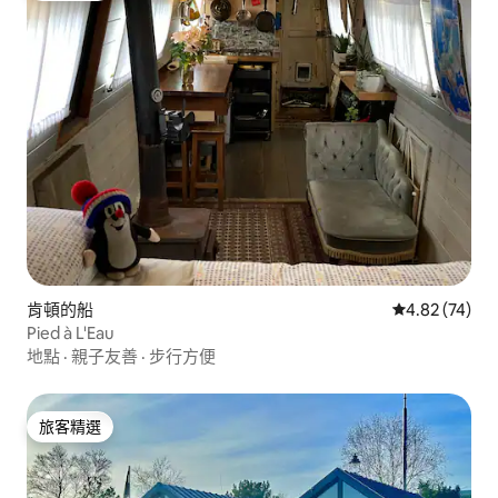
肯頓的船
從 74 則評價
4.82 (74)
Pied à L'Eau
地點
·
親子友善
·
步行方便
旅客精選
旅客精選