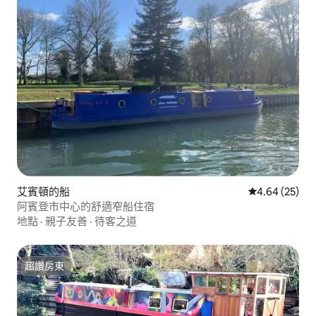
艾賓頓的船
從 25 則評價
4.64 (25)
阿賓登市中心的舒適窄船住宿
地點
·
親子友善
·
待客之道
超讚房東
超讚房東