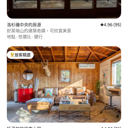
洛杉磯中央的房源
從 95 則評價
4.96 (95)
好萊塢山的建築奇蹟，可欣賞美景
地點
·
性價比
·
健行
旅客精選
旅客精選榜首