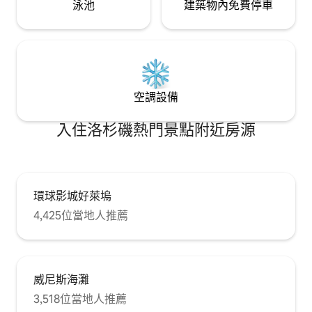
泳池
建築物內免費停車
面，享有完全的隱私。 室外淋浴間與主屋
共用。 房客有自己的獨立出入口，從房客
單位進入淋浴間。 樓梯！您需要從街道上
走三組樓梯才能進入房源後面的房客單
位。 舒適的樓梯的房客不會有問題。 我很
樂意在房客抵達時協助他們的計劃。 之
後，在您住宿期間，您可以透過電子郵件
空調設備
或簡訊與我聯絡，提供更多指導或協助。
客用套房坐落在一條僻靜的街道上，靠近
入住洛杉磯熱門景點附近房源
富蘭克林村（ Franklin Village ）、餐廳和
美麗的格裏菲斯公園（ Griffith Park ） 這
個街區的戲劇性山丘非常適合散步，前往
好萊塢、洛斯費利茲和銀湖也很方便。 房
子前面的街道上總是可以停車（而且是免
費的） ，沿著直達地鐵的山丘步行幾分鐘
環球影城好萊塢
後即可搭乘當地儀表演巴士。 然而，建議
4,425位當地人推薦
在洛杉磯租車，因為這座城市非常大。 我
的許多客人也使用Uber ，方便您使用
Uber。 室內禁止吸煙。 禁止攜帶寵物。
室外淋浴間與主屋共用。 地點不適合有小
孩的房客入住。
威尼斯海灘
3,518位當地人推薦