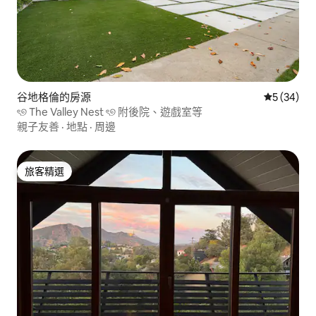
谷地格倫的房源
從 34 則
5 (34)
ৎ୭ The Valley Nest ৎ୭ 附後院、遊戲室等
親子友善
·
地點
·
周邊
旅客精選
旅客精選