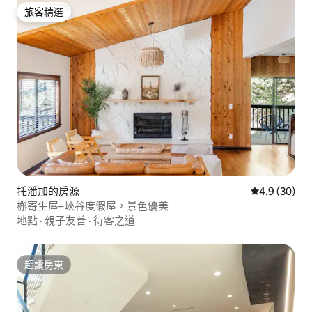
旅客精選
旅客精選
托潘加的房源
從 30 則評
4.9 (30)
槲寄生屋–峽谷度假屋，景色優美
地點
·
親子友善
·
待客之道
超讚房東
超讚房東