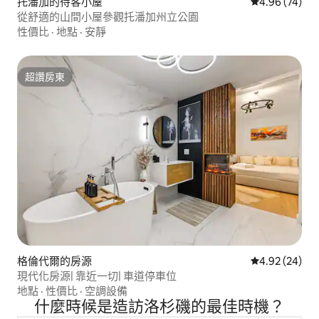
托潘加的待客小屋
從 74 則評價
4.96 (74)
從舒適的山間小屋參觀托潘加州立公園
性價比
·
地點
·
安靜
超讚房東
超讚房東
格倫代爾的房源
從 24 則評價
4.92 (24)
現代化房源| 靠近一切| 車道停車位
地點
·
性價比
·
空調設備
什麼時候是造訪洛杉磯的最佳時機？