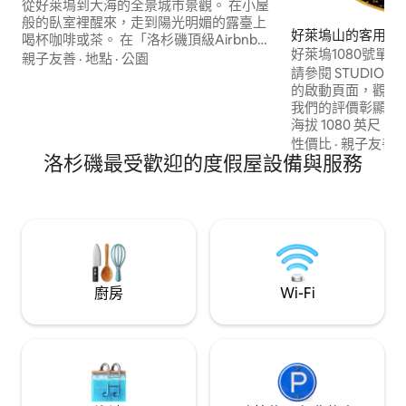
從好萊塢到大海的全景城市景觀。 在小屋
般的臥室裡醒來，走到陽光明媚的露臺上
好萊塢山的客用套
喝杯咖啡或茶。 在「洛杉磯頂級Airbnb房
好萊塢1080號單間公寓
源」中發佈
親子友善
·
地點
·
公園
觀/隱私
請參閱 STUDIO 10
https://www.timeout.com/los-
的啟動頁面，觀看
angeles/hotels/best-airbnbs-in-los-
我們的評價彰顯一
angeles 設計精良的開放式房客單位：配
海拔 1080 英尺
有1.8米寬雙人牀、浴缸和水槽、私人廁
歡Sonos音響和
所、小冰箱、室內外閒逛空間和強大的音
性價比
·
親子友善
·
洛杉磯最受歡迎的度假屋設備與服務
Espresso Ba
樂藍牙揚聲器。 還包括一個熱板，所有必
公寓提供高級設備
要的烹飪用具，一臺帶豆莢的Nespresso
微波爐、Sub-Ze
咖啡機和一個帶咖啡和糖的美國標準咖啡
55吋4K智慧電視。 
壺，一個微波爐和過濾的飲用水。 （ iMac
樂/遮光簾。 2024
和螢幕將從桌面上移除，並且裝置將不會
新 執照號碼： HSR2
帶來任何混亂。 帶上您的設備，因為它們
會滿意整個房子，內部和外部的快速互聯
網和電源端口。 廁所和水槽距離法國門僅
廚房
Wi-Fi
一步之遙，位於房源主圖的鹿角後面。 冰
箱也位於單位外面，距離對面的法國門一
步之遙。 房客單位需要您能夠從街道上爬
上許多樓梯，因此作為房客，您最好對樓
梯感到舒適。 您可以使用照片中顯示的外
部日光浴牀，並在通往房客單位的人行道
上進入室外淋浴。 房客單位位於我家後