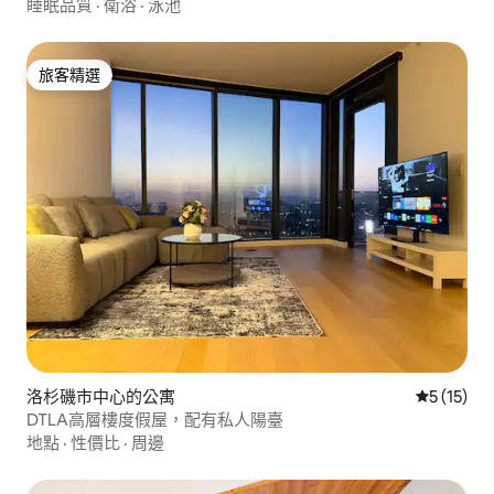
睡眠品質
·
衛浴
·
泳池
旅客精選
旅客精選
洛杉磯市中心的公寓
從 15 則
5 (15)
DTLA高層樓度假屋，配有私人陽臺
地點
·
性價比
·
周邊