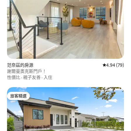
范奈茲的房源
從 79 則評價
4.94 (79)
謝爾曼奧克斯門戶！
性價比
·
親子友善
·
入住
旅客精選
旅客精選