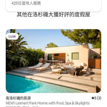
425位當地人推薦
其他在洛杉磯大獲好評的度假屋
Luxe
Luxe
南洛杉磯的房源
從 3 則
5 (3)
NEW! Leimert Park Home with Pool, Spa & Skylights