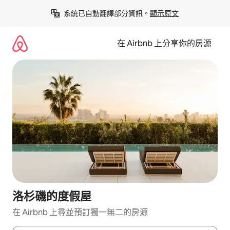
略
系統已自動翻譯部分資訊。
顯示原文
過
以
前
在 Airbnb 上分享你的房源
往
內
容
洛杉磯的度假屋
在 Airbnb 上尋並預訂獨一無二的房源