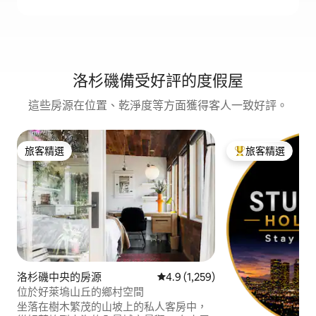
洛杉磯備受好評的度假屋
這些房源在位置、乾淨度等方面獲得客人一致好評。
旅客精選
旅客精選
旅客精選
旅客精選榜首
洛杉磯中央的房源
從 1,259 則評價中獲得 4.9 的平
4.9 (1,259)
位於好萊塢山丘的鄉村空間
坐落在樹木繁茂的山坡上的私人客房中，