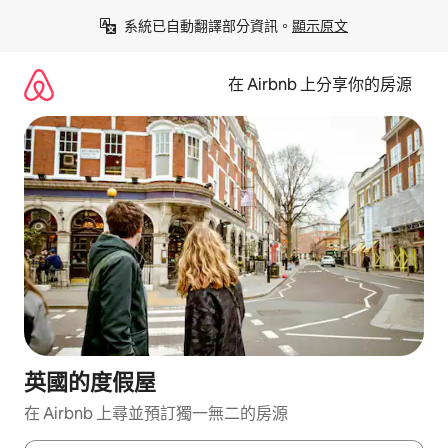
略
系統已自動翻譯部分資訊。
顯示原文
過
以
前
在 Airbnb 上分享你的房源
往
內
容
英國的度假屋
在 Airbnb 上尋並預訂獨一無二的房源