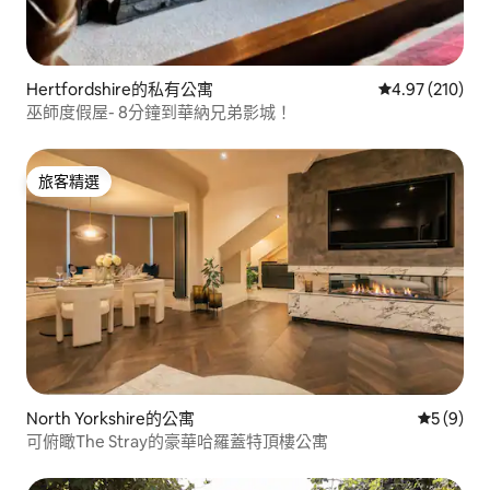
Hertfordshire的私有公寓
從 210 則評價
4.97 (210)
巫師度假屋- 8分鐘到華納兄弟影城！
旅客精選
旅客精選
North Yorkshire的公寓
從 9 則
5 (9)
可俯瞰The Stray的豪華哈羅蓋特頂樓公寓