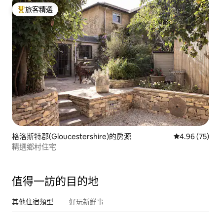
旅客精選
旅客精選榜首
格洛斯特郡(Gloucestershire)的房源
從 75 則評價
4.96 (75)
精選鄉村住宅
值得一訪的目的地
其他住宿類型
好玩新鮮事