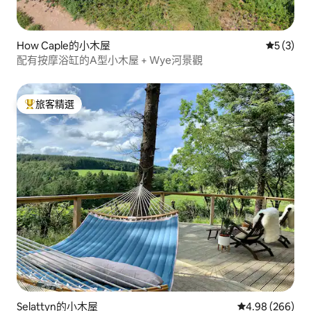
How Caple的小木屋
從 3 則
5 (3)
配有按摩浴缸的A型小木屋 + Wye河景觀
旅客精選
旅客精選榜首
Selattyn的小木屋
從 266 則評價
4.98 (266)