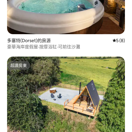
多塞特(Dorset)的房源
從 8 則
5 (8)
豪華海岸度假屋·按摩浴缸·可前往沙灘
超讚房東
超讚房東