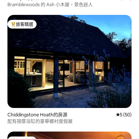
Bramblewoods 的 Ash 小木屋，景色迷人
旅客精選
旅客精選榜首
Chiddingstone Hoath的房源
從 50 則
5 (50)
配有按摩浴缸的豪華鄉村度假屋