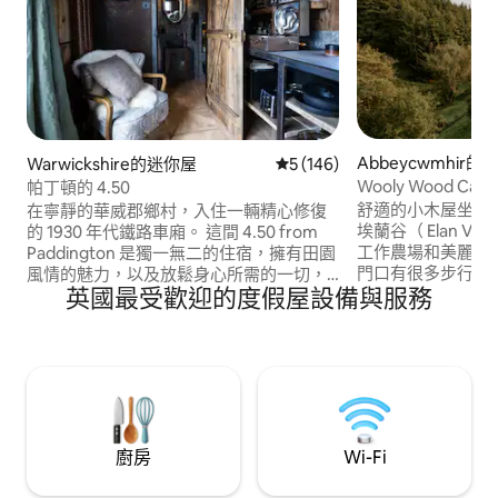
Abbeycwmhir的
Warwickshire的迷你屋
從 146 則評價中獲得 5 的平
5 (146)
Wooly Wood Cabin
帕丁頓的 4.50
舒適的小木屋坐落
在寧靜的華威郡鄉村，入住一輛精心修復
埃蘭谷（ Elan Valley ）。 
的 1930 年代鐵路車廂。 這間 4.50 from
工作農場和美麗的
Paddington 是獨一無二的住宿，擁有田園
門口有很多步行路線。 私密而寧
風情的魅力，以及放鬆身心所需的一切，
英國最受歡迎的度假屋設備與服務
適合那些希望逃離
從書籍和留聲機唱片、鄉村景觀到野花圍
當地野生動物的人。 一個黑暗的天
欄。 步行前往Draycote Water ，或探索
域。 小木屋擁有鄉村奢華的感覺，配有柴
距離門口僅幾分鐘路程、野生動物豐富的
火熱水浴缸、原木
Lias Line。 適合狗入住，Wi-Fi很好。 非常
熱水龍頭，以及配
適合步行者、自行車手、水手和任何想體
院和Netflix的智
驗更簡單生活的人。
廚房
Wi-Fi